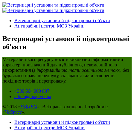
Ветеринарні установи й підконтрольні об'єкти
Антирабічні центри МОЗ України
Ветеринарні установи й підконтрольні
об'єкти
Матеріали цього ресурсу носять виключно інформативний
характер, призначений для публічного, некомерційного
використання (
з інформаційною та/чи освітньою метою
), без
будь-якого права передруку, складання та/чи створення
похідних творів і перепродажу.
+380 664 000 807
admin@map.vet.ua
© 2018 «
НВЦВМ
». Всі права захищено. Розробник:
«
VetSpace
».
Ветеринарні установи й підконтрольні об'єкти
Антирабічні центри МОЗ України